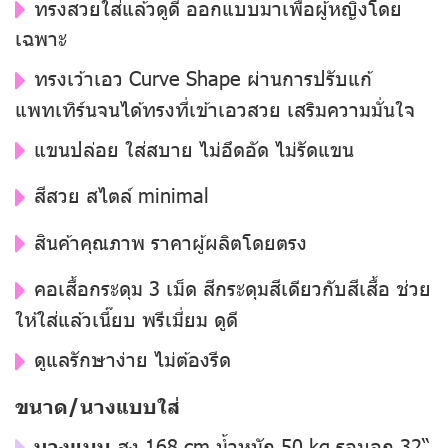
ทรงสวยใส่แล้วดูดี ออกแบบมาเพื่อผู้หญิงโดย
เฉพาะ
ทรงเว้าเอว Curve Shape ผ่านการปรับแก้
แพทเทิร์นจนได้ทรงที่เข้าเอวสวย เสริมความมั่นใจ
แขนปล่อย ใส่สบาย ไม่อึดอัด ไม่รัดแขน
สีสวย สไตล์ minimal
สินค้าคุณภาพ ราคาผู้ผลิตโดยตรง
คอเสื้อกระดุม 3 เม็ด สีกระดุมสีเดียวกับสีเสื้อ ช่วย
ให้ใส่แล้วเนี๊ยบ พรีเมี่ยม ดูดี
ดูแลรักษาง่าย ไม่ต้องรีด
ขนาด/นางแบบใส่
นางแบบ
สูง 168 cm น้ำหนัก 50 kg รอบอก 32“