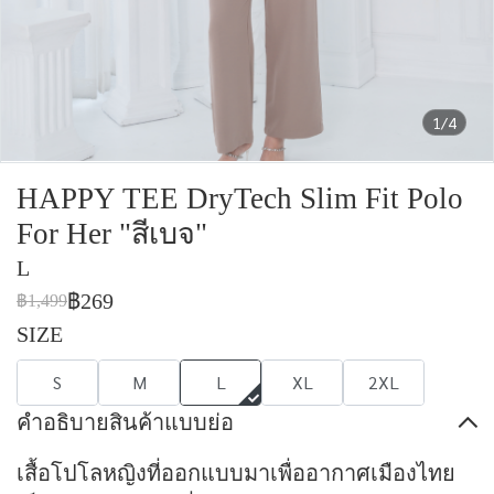
1/4
HAPPY TEE DryTech Slim Fit Polo
For Her "สีเบจ"
L
฿269
฿1,499
SIZE
S
M
L
XL
2XL
คำอธิบายสินค้าแบบย่อ
เสื้อโปโลหญิงที่ออกแบบมาเพื่ออากาศเมืองไทย