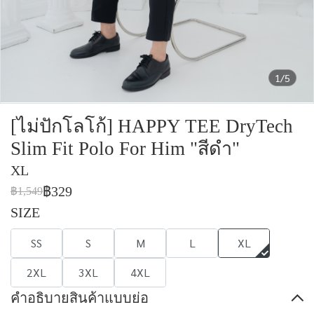
1/5
[ไม่ปักโลโก้] HAPPY TEE DryTech
Slim Fit Polo For Him "สีดำ"
XL
฿329
฿1,549
SIZE
SS
S
M
L
XL
2XL
3XL
4XL
คำอธิบายสินค้าแบบย่อ