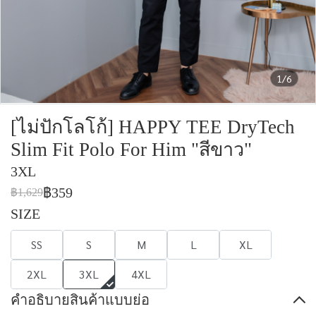
1/6
[ไม่ปักโลโก้] HAPPY TEE DryTech
Slim Fit Polo For Him "สีขาว"
3XL
฿359
฿1,629
SIZE
SS
S
M
L
XL
2XL
3XL
4XL
คำอธิบายสินค้าแบบย่อ