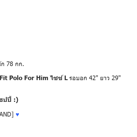
ัก 78 กก.
it Polo For Him ไซซ์ L
รอบอก 42" ยาว 29"
ปี้ :)
LAND]
♥