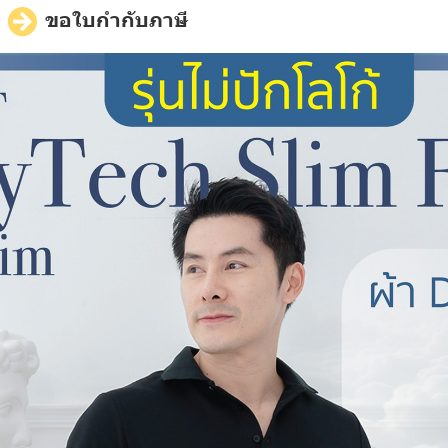
ี
ขอใบกำกับภาษี