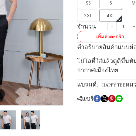
SS
S
M
3XL
4XL
จำนวน
เพิ่มลงตะกร้า
คำอธิบายสินค้าแบบย่
โปโลที่ใส่แล้วดูดีขึ้นท
อากาศเมืองไทย
แบรนด์:
หมว
HAPPY TEE
m
แชร์