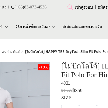
เข้าสู่ระบบ
สมัคร
ส่ง l
(+66)
83-073-4536
ค้า
วิธีการสั่งซื้อและจัดส่ง
สะสมแต้มแลกของรางวัล
สินค้ามาใหม่
[ไม่ปักโลโก้] HAPPY TEE DryTech Slim Fit Polo For
[ไม่ปักโลโก้]
-78%
Fit Polo For H
4XL
฿359
฿1,629
SIZE