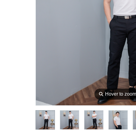
⚲
Hover to zoo