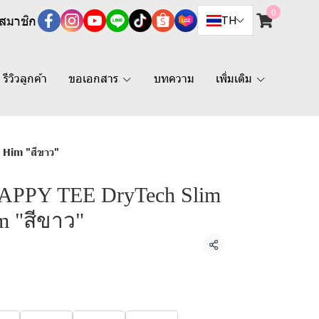
0
สมาชิก
TH
รีวิวลูกค้า
ขอเอกสาร
บทความ
เพิ่มเติม
 Him "สีขาว"
 HAPPY TEE DryTech Slim
im "สีขาว"
แชร์