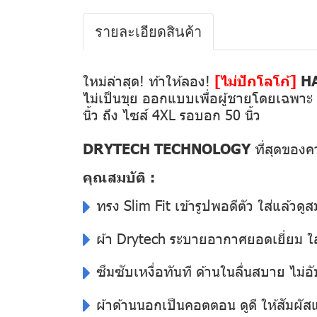
รายละเอียดสินค้า
ใหม่ล่าสุด! ท้าให้ลอง!
[ไม่ปักโลโก้]
HA
ไม่เป็นขุย ออกแบบเพื่อผู้ชายโดยเฉพาะ ทรง
นิ้ว ถึง ไซส์ 4XL รอบอก 50 นิ้ว
DRYTECH TECHNOLOGY
ที่สุดของ
คุณสมบัติ :
ทรง Slim Fit เข้ารูปพอดีตัว ใส่แล้วดูส
ผ้า Drytech ระบายอากาศยอดเยี่ยม ใส่
ซึมซับเหงื่อทันที ด้านในลื่นสบาย ไม่อั
ผ้าด้านนอกเป็นคอตตอน ดูดี ให้สัมผั