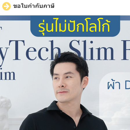
ี
ขอใบกำกับภาษี