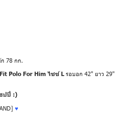
ัก 78 กก.
it Polo For Him ไซซ์ L
รอบอก 42" ยาว 29"
ปี้ :)
LAND]
♥