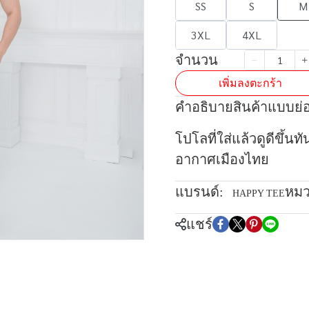
SS
S
M
3XL
4XL
จำนวน
เพิ่มลงตะกร้า
คำอธิบายสินค้าแบบย่
โปโลที่ใส่แล้วดูดีขึ้นท
อากาศเมืองไทย
แบรนด์:
หมว
HAPPY TEE
แชร์