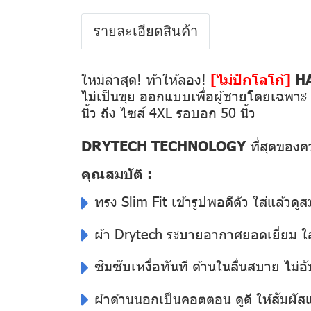
รายละเอียดสินค้า
ใหม่ล่าสุด! ท้าให้ลอง!
[ไม่ปักโลโก้]
HA
ไม่เป็นขุย ออกแบบเพื่อผู้ชายโดยเฉพาะ ทรง
นิ้ว ถึง ไซส์ 4XL รอบอก 50 นิ้ว
DRYTECH TECHNOLOGY
ที่สุดของ
คุณสมบัติ :
ทรง Slim Fit เข้ารูปพอดีตัว ใส่แล้วดูส
ผ้า Drytech ระบายอากาศยอดเยี่ยม ใส่
ซึมซับเหงื่อทันที ด้านในลื่นสบาย ไม่อั
ผ้าด้านนอกเป็นคอตตอน ดูดี ให้สัมผั