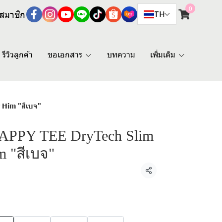
0
สมาชิก
TH
รีวิวลูกค้า
ขอเอกสาร
บทความ
เพิ่มเติม
 Him "สีเบจ"
 HAPPY TEE DryTech Slim
m "สีเบจ"
แชร์