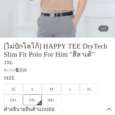
1/7
[ไม่ปักโลโก้] HAPPY TEE DryTech
Slim Fit Polo For Him "สีลาเต้"
3XL
฿359
฿1,629
SIZE
SS
S
M
L
XL
2XL
3XL
4XL
คำอธิบายสินค้าแบบย่อ