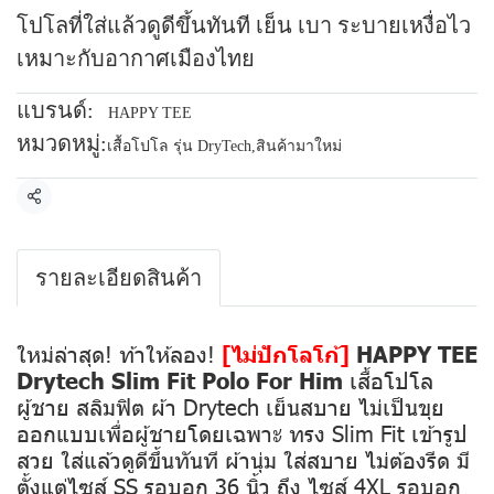
โปโลที่ใส่แล้วดูดีขึ้นทันที เย็น เบา ระบายเหงื่อไว
เหมาะกับอากาศเมืองไทย
แบรนด์:
HAPPY TEE
หมวดหมู่:
เสื้อโปโล รุ่น DryTech
,
สินค้ามาใหม่
แชร์
รายละเอียดสินค้า
ใหม่ล่าสุด! ท้าให้ลอง!
[ไม่ปักโลโก้]
HAPPY TEE
Drytech Slim Fit Polo For Him
เสื้อโปโล
ผู้ชาย สลิมฟิต ผ้า Drytech เย็นสบาย ไม่เป็นขุย
ออกแบบเพื่อผู้ชายโดยเฉพาะ ทรง Slim Fit เข้ารูป
สวย ใส่แล้วดูดีขึ้นทันที ผ้านุ่ม ใส่สบาย ไม่ต้องรีด มี
ตั้งแต่ไซส์ SS รอบอก 36 นิ้ว ถึง ไซส์ 4XL รอบอก