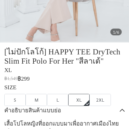
1/6
[ไม่ปักโลโก้] HAPPY TEE DryTech
Slim Fit Polo For Her "สีลาเต้"
XL
฿299
฿1,549
SIZE
S
M
L
XL
2XL
คำอธิบายสินค้าแบบย่อ
เสื้อโปโลหญิงที่ออกแบบมาเพื่ออากาศเมืองไทย