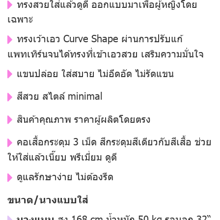
ทรงสวยใส่แล้วดูดี ออกแบบมาเพื่อผู้หญิงโดย
เฉพาะ
ทรงเว้าเอว Curve Shape ผ่านการปรับแก้
แพทเทิร์นจนได้ทรงที่เข้าเอวสวย เสริมความมั่นใจ
แขนปล่อย ใส่สบาย ไม่อึดอัด ไม่รัดแขน
สีสวย สไตล์ minimal
สินค้าคุณภาพ ราคาผู้ผลิตโดยตรง
คอเสื้อกระดุม 3 เม็ด สีกระดุมสีเดียวกับสีเสื้อ ช่วย
ให้ใส่แล้วเนี๊ยบ พรีเมี่ยม ดูดี
ดูแลรักษาง่าย ไม่ต้องรีด
ขนาด/นางแบบใส่
นางแบบ
สูง 168 cm น้ำหนัก 50 kg รอบอก 32“